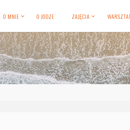
O MNIE
O JODZE
ZAJĘCIA
WARSZTA