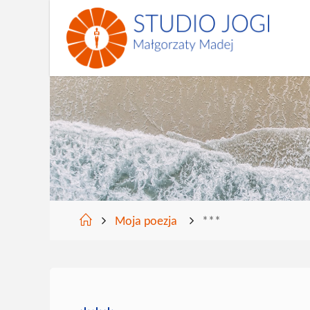
Skip
to
content
Home
Moja poezja
***