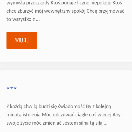
wymyśla przeszkody Ktoś podaje liczne niepokoje Ktoś
chce zburzyć mój wewnętrzny spokój Chcę przyjmować
to wszystko z …
WIĘCEJ
"***"
***
Z każdą chwilą budzi się świadomość By z kolejną
minutą istnienia Móc odczuwać ciągle coś więcej Aby
swoje życie móc zmieniać Jestem silna tą siłą …