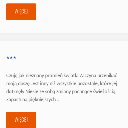
WIĘCEJ
"***"
***
Czuję jak nieznany promień światła Zaczyna przenikać
moją duszę Jest inny niż wszystkie pozostałe, które jej
dotknęły Niesie ze sobą zmiany pachnące świeżością
Zapach najpiękniejszych …
WIĘCEJ
"***"