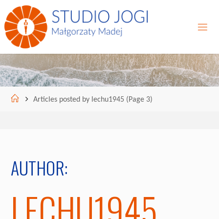
Skip
to
content
Home
Articles posted by lechu1945
(Page 3)
AUTHOR:
LECHU1945