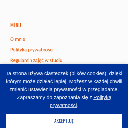
MENU
O mnie
Polityka prywatności
Regulamin zajęć w studiu
Ta strona używa ciasteczek (plików cookies), dzięki
którym może działać lepiej. Możesz w każdej chwili
zmienić ustawienia prywatności w przeglądarce.
Zapraszamy do zapoznania się z
Polityką
prywatności
.
©2026 Studio jogi Małgorzaty Madej
AKCEPTUJĘ
Powered by
Fluida
&
WordPress.